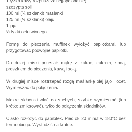
1 łyżka kawy rozpuszczalnej(opcjonalnie)
szczypta soli
190 ml (¾ szklanki) maślanki
125 ml (½ szklanki) oleju
1 jajo
½ łyżki octu winnego
Formę do pieczenia muffinek wyłożyć papilotkami, lub
przygotować podwójne papilotki.
Do dużej miski przesiać mąkę z kakao, cukrem, sodą,
proszkiem do pieczenia, kawą i solą.
W drugiej misce roztrzepać rózgą maślankę olej jajo i ocet.
Wymieszać do połączenia.
Mokre składniki wlać do suchych, szybko wymieszać (lub
krótko zmiksować), tylko do połączenia składników.
Ciasto rozłożyć do papilotek. Piec ok 20 minut w 180°C bez
termoobiegu. Wystudzić na kratce.