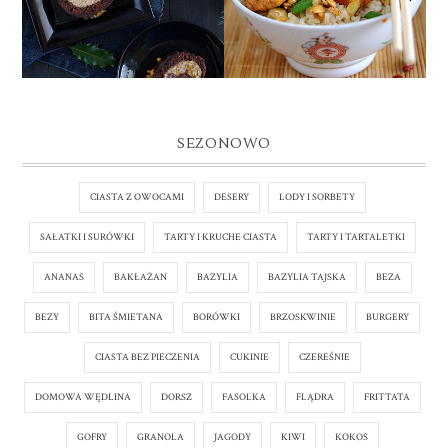
SEZONOWO
CIASTA Z OWOCAMI
DESERY
LODY I SORBETY
SAŁATKI I SURÓWKI
TARTY I KRUCHE CIASTA
TARTY I TARTALETKI
ANANAS
BAKŁAŻAN
BAZYLIA
BAZYLIA TAJSKA
BEZA
BEZY
BITA ŚMIETANA
BORÓWKI
BRZOSKWINIE
BURGERY
CIASTA BEZ PIECZENIA
CUKINIE
CZEREŚNIE
DOMOWA WĘDLINA
DORSZ
FASOLKA
FLĄDRA
FRITTATA
GOFRY
GRANOLA
JAGODY
KIWI
KOKOS