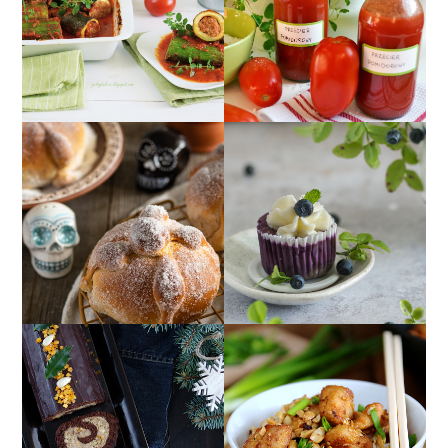
PRZECIER
FASZEROWANA
POMIDOROWY Z
MIĘSEM Z SOSEM
ZIOŁAMI
POMIDOROWYM
MINISERNICZKI
CHLEB ZMARŁYCH
JAGODOWE Z NISKIM
(PAN DE MUERTO)
INDEKSEM
GLIKEMICZNYM
ROLADA KAKAOWA Z
PIKANTNY SYCZUAŃSKI
BIAŁYM MAKIEM,
KURCZAK Z
CZYLI MAKOWIEC W
ORZESZKAMI
NEGATYWIE ;)
ZIEMNYMI