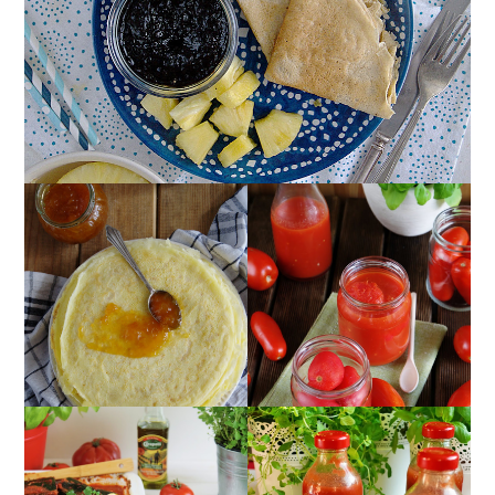
POMIDORY W SŁOIKU
NALEŚNIKI IDEALNE -
W SOSIE
PRZEPIS PODSTAWOWY
POMIDOROWYM ;)
CUKINIA