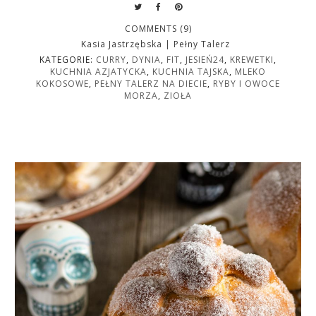
COMMENTS (9)
Kasia Jastrzębska | Pełny Talerz
KATEGORIE:
CURRY
,
DYNIA
,
FIT
,
JESIEŃ24
,
KREWETKI
,
KUCHNIA AZJATYCKA
,
KUCHNIA TAJSKA
,
MLEKO
KOKOSOWE
,
PEŁNY TALERZ NA DIECIE
,
RYBY I OWOCE
MORZA
,
ZIOŁA