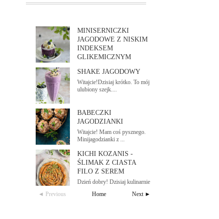
MINISERNICZKI
JAGODOWE Z NISKIM
INDEKSEM
GLIKEMICZNYM
Dzień dobry! Pod koniec sezonu
SHAKE JAGODOWY
jagodowego wp...
Witajcie!Dzisiaj krótko. To mój
ulubiony szejk....
BABECZKI
JAGODZIANKI
Witajcie! Mam coś pysznego.
Minijagodzianki z ...
KICHI KOZANIS -
ŚLIMAK Z CIASTA
FILO Z SEREM
Dzień dobry! Dzisiaj kulinarnie
zapraszam do...
◄ Previous
Home
Next ►