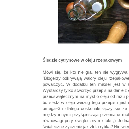
Śledzie cytrynowe w oleju rzepakowym
Mówi się, że kto nie gra, ten nie wygrywa
"Blogerzy odkrywają walory oleju rzepakowe
powalczyć. W dodatku ten mikser jest w ko
Wystarczy tylko stworzyć przepis na danie z 
przedświątecznym na myśl o oleju od razu po
bo śledź w oleju według tego przepisu jes
omega–3 i dlatego doskonale łączy się ze
między innymi przyśpieszają przemianę mater
równowagi przy świątecznym stole ;) Jedna
świąteczne życzenie jak złota rybka? Nie wie