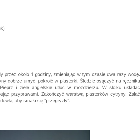
uk)
y przez około 4 godziny, zmieniając w tym czasie dwa razy wodę.
ryny dobrze umyć, pokroić w plasterki. Śledzie osączyć na ręczniku
ieprz i ziele angielskie utłuc w moździerzu. W słoiku układać
ypując przyprawami. Zakończyć warstwą plasterków cytryny. Zalać
ówki, aby smaki się "przegryzły".