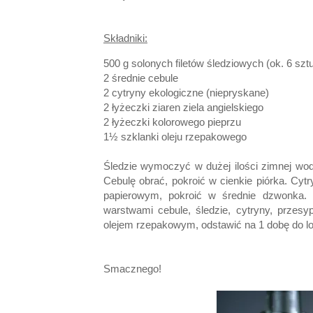
Składniki:
500 g solonych filetów śledziowych
(ok. 6 szt
2 średnie cebule
2 cytryny ekologiczne (niepryskane)
2 łyżeczki ziaren ziela angielskiego
2 łyżeczki kolorowego pieprzu
1½ szklanki oleju rzepakowego
Śledzie wymoczyć w dużej ilości zimnej wod
Cebulę obrać, pokroić w cienkie piórka. Cyt
papierowym, pokroić w średnie dzwonka. P
warstwami cebule, śledzie, cytryny, przes
olejem rzepakowym, odstawić na 1 dobę do lod
Smacznego!