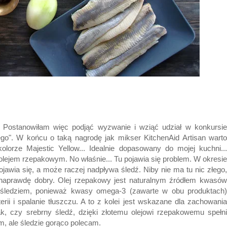
. Postanowiłam więc podjąć wyzwanie i wziąć udział w konkursie
go". W końcu o taką nagrodę jak mikser KitchenAid Artisan warto
lorze Majestic Yellow... Idealnie dopasowany do mojej kuchni...
olejem rzepakowym. No właśnie... Tu pojawia się problem. W okresie
jawia się, a może raczej nadpływa śledź. Niby nie ma tu nic złego,
t naprawdę dobry. Olej rzepakowy jest naturalnym źródłem kwasów
 śledziem, ponieważ kwasy omega-3 (zawarte w obu produktach)
ii i spalanie tłuszczu. A to z kolei jest wskazane dla zachowania
k, czy srebrny śledź, dzięki złotemu olejowi rzepakowemu spełni
m, ale śledzie gorąco polecam.