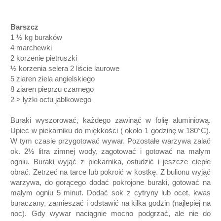
Barszcz
1 ½ kg buraków
4 marchewki
2 korzenie pietruszki
½ korzenia selera
2 liście laurowe
5 ziaren ziela angielskiego
8 ziaren pieprzu czarnego
2 > łyżki octu jabłkowego
Buraki wyszorować, każdego zawinąć w folię aluminiową.
Upiec w piekarniku do miękkości ( około 1 godzinę w 180°C).
W tym czasie przygotować wywar. Pozostałe warzywa zalać
ok. 2½ litra zimnej wody, zagotować i gotować na małym
ogniu. Buraki wyjąć z piekarnika, ostudzić i jeszcze ciepłe
obrać. Zetrzeć na tarce lub pokroić w kostkę. Z bulionu wyjąć
warzywa, do gorącego dodać pokrojone buraki, gotować na
małym ogniu 5 minut. Dodać sok z cytryny lub ocet, kwas
buraczany, zamieszać i odstawić na kilka godzin (najlepiej na
noc). Gdy wywar naciągnie mocno podgrzać, ale nie do