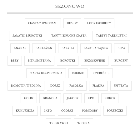
SEZONOWO
CIASTA Z OWOCAMI
DESERY
LODY I SORBETY
SAŁATKI I SURÓWKI
TARTY I KRUCHE CIASTA
TARTY I TARTALETKI
ANANAS
BAKŁAŻAN
BAZYLIA
BAZYLIA TAJSKA
BEZA
BEZY
BITA ŚMIETANA
BORÓWKI
BRZOSKWINIE
BURGERY
CIASTA BEZ PIECZENIA
CUKINIE
CZEREŚNIE
DOMOWA WĘDLINA
DORSZ
FASOLKA
FLĄDRA
FRITTATA
GOFRY
GRANOLA
JAGODY
KIWI
KOKOS
KUKURYDZA
LATO
OGÓRKI
POMIDORY
PORZECZKI
TRUSKAWKI
WIOSNA