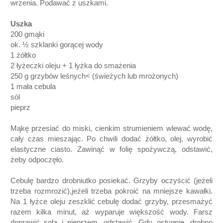
wrzenia. Podawać z uszkami.
Uszka
200 gmąki
ok. ½ szklanki gorącej wody
1 żółtko
2 łyżeczki oleju
+ 1 łyżka do smażenia
250 g grzybów leśnych
< (świeżych lub mrożonych)
1 mała cebula
sól
pieprz
Mąkę przesiać do miski, cienkim strumieniem wlewać wodę,
cały czas mieszając. Po chwili dodać żółtko, olej, wyrobić
elastyczne ciasto. Zawinąć w folię spożywczą, odstawić,
żeby odpoczęło.
Cebulę bardzo drobniutko posiekać. Grzyby oczyścić (jeżeli
trzeba rozmrozić),jeżeli trzeba pokroić na mniejsze kawałki.
Na 1 łyżce oleju zeszklić cebulę dodać grzyby, przesmażyć
razem kilka minut, aż wyparuje większość wody. Farsz
doprawić solą i pieprzem, odstawić. Gdy ostygnie, drobno