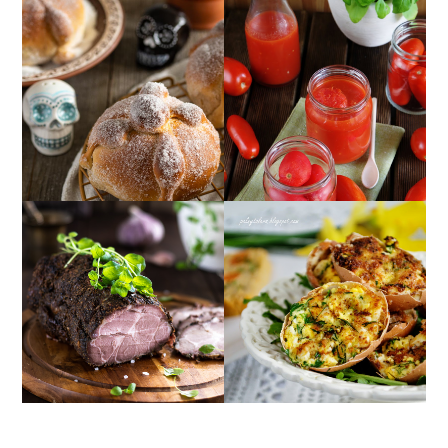
POMIDORY W SŁOIKU
CHLEB ZMARŁYCH
W SOSIE
(PAN DE MUERTO)
POMIDOROWYM ;)
KARKÓWKA WOLNO
JAJA FASZEROWANE W
PIECZONA Z
SKORUPKACH
CZOSNKIEM I
PODSMAŻANE NA
MAJERANKIEM
MAŚLE