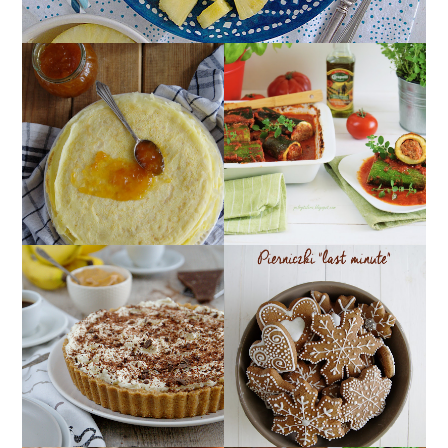
CUKINIA
NALEŚNIKI IDEALNE -
FASZEROWANA
PRZEPIS PODSTAWOWY
MIĘSEM Z SOSEM
POMIDOROWYM
TARTA CIASTECZKOWA
MIĘKKIE PIERNICZKI
Z BANANAMI, TOFFI I
NA OSTATNIĄ CHWILĘ,
BITĄ ŚMIETANĄ
CZYLI PIERNICZKI
(BANOFFEE PIE)
"LAST MINUTE"