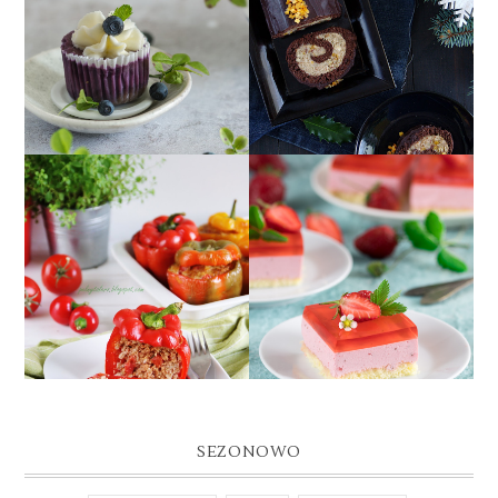
MINISERNICZKI
ROLADA KAKAOWA Z
JAGODOWE Z NISKIM
BIAŁYM MAKIEM,
INDEKSEM
CZYLI MAKOWIEC W
GLIKEMICZNYM
NEGATYWIE ;)
PAPRYKA
PIANKA
FASZEROWANA
TRUSKAWKOWA NA
MIĘSEM I PĘCZAKIEM
BISZKOPCIE
Z POMIDORAMI
SEZONOWO