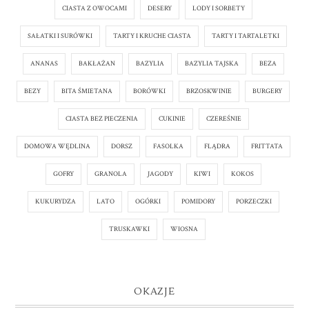
CIASTA Z OWOCAMI
DESERY
LODY I SORBETY
SAŁATKI I SURÓWKI
TARTY I KRUCHE CIASTA
TARTY I TARTALETKI
ANANAS
BAKŁAŻAN
BAZYLIA
BAZYLIA TAJSKA
BEZA
BEZY
BITA ŚMIETANA
BORÓWKI
BRZOSKWINIE
BURGERY
CIASTA BEZ PIECZENIA
CUKINIE
CZEREŚNIE
DOMOWA WĘDLINA
DORSZ
FASOLKA
FLĄDRA
FRITTATA
GOFRY
GRANOLA
JAGODY
KIWI
KOKOS
KUKURYDZA
LATO
OGÓRKI
POMIDORY
PORZECZKI
TRUSKAWKI
WIOSNA
OKAZJE