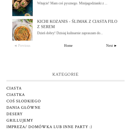
Witajcie! Mam coś pysznego. Minijagodzianki z ...
KICHI KOZANIS - ŚLIMAK Z CIASTA FILO
Z SEREM
Dzień dobry! Dzisiaj kulinarnie zapraszam do...
◄ Previous
Home
Next ►
KATEGORIE
CIASTA
CIASTKA
COŚ SŁODKIEGO
DANIA GŁÓWNE
DESERY
GRILLUJEMY
IMPREZA/ DOMÓWKA LUB INNE PARTY :)