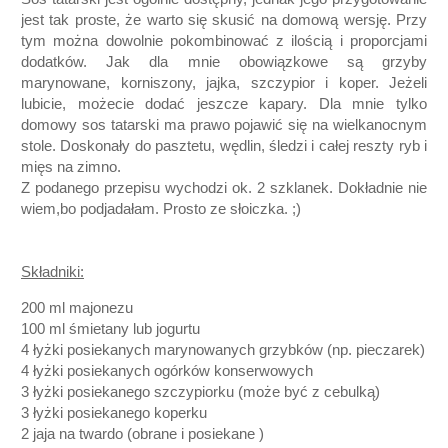
jest tak proste, że warto się skusić na domową wersję. Przy
tym można dowolnie pokombinować z ilością i proporcjami
dodatków. Jak dla mnie obowiązkowe są grzyby
marynowane, korniszony, jajka, szczypior i koper. Jeżeli
lubicie, możecie dodać jeszcze kapary. Dla mnie tylko
domowy sos tatarski ma prawo pojawić się na wielkanocnym
stole. Doskonały do pasztetu, wędlin, śledzi i całej reszty ryb i
mięs na zimno.
Z podanego przepisu wychodzi ok. 2 szklanek. Dokładnie nie
wiem,bo podjadałam. Prosto ze słoiczka. ;)
Składniki:
200 ml majonezu
100 ml śmietany lub jogurtu
4 łyżki posiekanych marynowanych grzybków (np. pieczarek)
4 łyżki posiekanych ogórków konserwowych
3 łyżki posiekanego szczypiorku
(może być z cebulką)
3 łyżki posiekanego koperku
2 jaja na twardo
(obrane i posiekane )