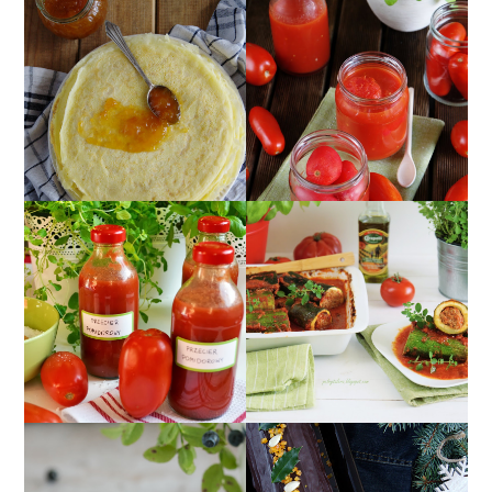
POMIDORY W SŁOIKU
NALEŚNIKI IDEALNE -
W SOSIE
PRZEPIS PODSTAWOWY
POMIDOROWYM ;)
CUKINIA
PRZECIER
FASZEROWANA
POMIDOROWY Z
MIĘSEM Z SOSEM
ZIOŁAMI
POMIDOROWYM