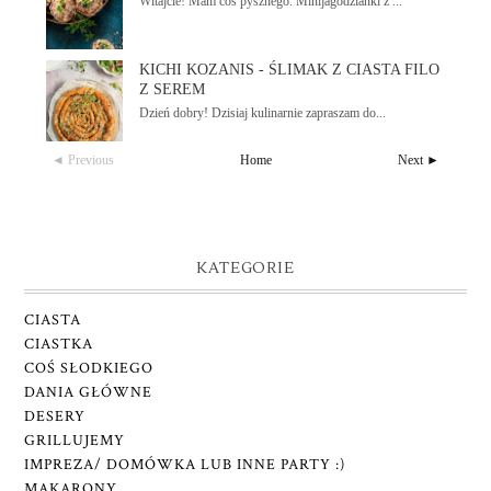
Witajcie! Mam coś pysznego. Minijagodzianki z ...
KICHI KOZANIS - ŚLIMAK Z CIASTA FILO
Z SEREM
Dzień dobry! Dzisiaj kulinarnie zapraszam do...
◄ Previous
Home
Next ►
KATEGORIE
CIASTA
CIASTKA
COŚ SŁODKIEGO
DANIA GŁÓWNE
DESERY
GRILLUJEMY
IMPREZA/ DOMÓWKA LUB INNE PARTY :)
MAKARONY