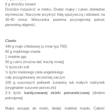
6 g drożdży instant
Drożdże rozpuścić w mleku. Dodać mąkę i cukier, dokładnie
wymieszać. Naczynie przykryć folią spożywczą i odstawić na
30-40 minut. Mieszanka powinna przynajmniej potroić
pierwotną objętość.
Ciasto
340 g mąki chlebowej
(u mnie typ 750)
60 g miękkiego masła
1 średnie jajo
50 g cukru
(można dać trochę mniej)
½ łyżeczki soli
½ łyżki mielonego ziela angielskiego
cały przygotowany wcześniej zaczyn
100 g suszonych połówek żurawiny
lub małych rodzynek
(oryginalnie suszone porzeczki)
2-3 łyżki
kandyzowanej skórki pomarańczowej
(drobno
pokrojonej)
Mąkę wsypać do miski, dodać miękkie masło. Całość