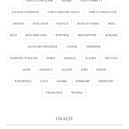
CIASTA Z OWOCAMI
DESERY
LODY I SORBETY
SAŁATKI I SURÓWKI
TARTY I KRUCHE CIASTA
TARTY I TARTALETKI
ANANAS
BAKŁAŻAN
BAZYLIA
BAZYLIA TAJSKA
BEZA
BEZY
BITA ŚMIETANA
BORÓWKI
BRZOSKWINIE
BURGERY
CIASTA BEZ PIECZENIA
CUKINIE
CZEREŚNIE
DOMOWA WĘDLINA
DORSZ
FASOLKA
FLĄDRA
FRITTATA
GOFRY
GRANOLA
JAGODY
KIWI
KOKOS
KUKURYDZA
LATO
OGÓRKI
POMIDORY
PORZECZKI
TRUSKAWKI
WIOSNA
OKAZJE