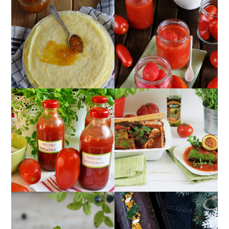
POMIDORY W SŁOIKU
NALEŚNIKI IDEALNE -
W SOSIE
PRZEPIS PODSTAWOWY
POMIDOROWYM ;)
CUKINIA
PRZECIER
FASZEROWANA
POMIDOROWY Z
MIĘSEM Z SOSEM
ZIOŁAMI
POMIDOROWYM