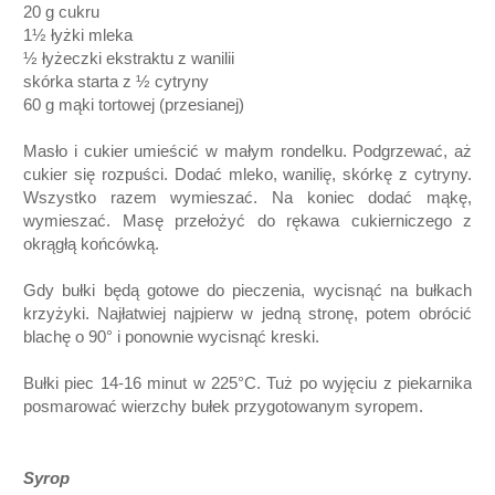
20 g cukru
1½ łyżki mleka
½ łyżeczki ekstraktu z wanilii
skórka starta z ½ cytryny
60 g mąki tortowej
(przesianej)
Masło i cukier umieścić w małym rondelku. Podgrzewać, aż
cukier się rozpuści. Dodać mleko, wanilię, skórkę z cytryny.
Wszystko razem wymieszać. Na koniec dodać mąkę,
wymieszać. Masę przełożyć do rękawa cukierniczego z
okrągłą końcówką.
Gdy bułki będą gotowe do pieczenia, wycisnąć na bułkach
krzyżyki. Najłatwiej najpierw w jedną stronę, potem obrócić
blachę o 90° i ponownie wycisnąć kreski.
Bułki piec 14-16 minut w 225°C. Tuż po wyjęciu z piekarnika
posmarować wierzchy bułek przygotowanym syropem.
Syrop