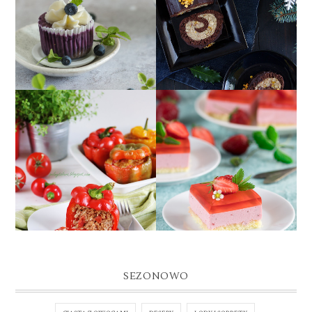
MINISERNICZKI
ROLADA KAKAOWA Z
JAGODOWE Z NISKIM
BIAŁYM MAKIEM,
INDEKSEM
CZYLI MAKOWIEC W
GLIKEMICZNYM
NEGATYWIE ;)
PAPRYKA
PIANKA
FASZEROWANA
TRUSKAWKOWA NA
MIĘSEM I PĘCZAKIEM
BISZKOPCIE
Z POMIDORAMI
SEZONOWO