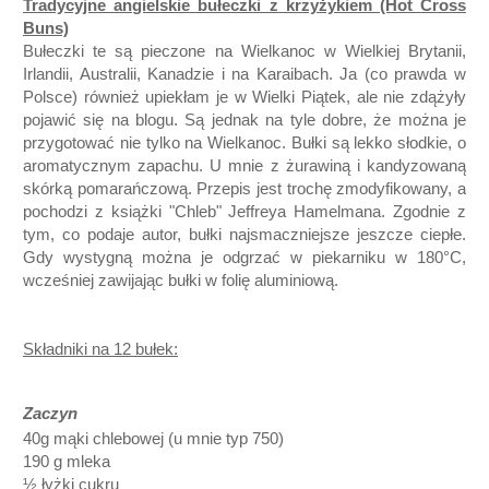
Tradycyjne angielskie bułeczki z krzyżykiem (Hot Cross
Buns)
Bułeczki te są pieczone na Wielkanoc w Wielkiej Brytanii,
Irlandii, Australii, Kanadzie i na Karaibach. Ja (co prawda w
Polsce) również upiekłam je w Wielki Piątek, ale nie zdążyły
pojawić się na blogu. Są jednak na tyle dobre, że można je
przygotować nie tylko na Wielkanoc. Bułki są lekko słodkie, o
aromatycznym zapachu. U mnie z żurawiną i kandyzowaną
skórką pomarańczową. Przepis jest trochę zmodyfikowany, a
pochodzi z książki "Chleb" Jeffreya Hamelmana. Zgodnie z
tym, co podaje autor, bułki najsmaczniejsze jeszcze ciepłe.
Gdy wystygną można je odgrzać w piekarniku w 180°C,
wcześniej zawijając bułki w folię aluminiową.
Składniki na 12 bułek:
Zaczyn
40g mąki chlebowej
(u mnie typ 750)
190 g mleka
½ łyżki cukru