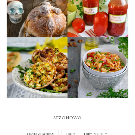
PRZECIER
CHLEB ZMARŁYCH
POMIDOROWY Z
(PAN DE MUERTO)
ZIOŁAMI
JAJA FASZEROWANE W
SKORUPKACH
PENNE
PODSMAŻANE NA
ALL'ARRABBIATA
MAŚLE
SEZONOWO
CIASTA Z OWOCAMI
DESERY
LODY I SORBETY