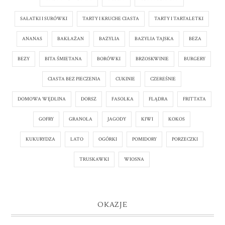
SAŁATKI I SURÓWKI
TARTY I KRUCHE CIASTA
TARTY I TARTALETKI
ANANAS
BAKŁAŻAN
BAZYLIA
BAZYLIA TAJSKA
BEZA
BEZY
BITA ŚMIETANA
BORÓWKI
BRZOSKWINIE
BURGERY
CIASTA BEZ PIECZENIA
CUKINIE
CZEREŚNIE
DOMOWA WĘDLINA
DORSZ
FASOLKA
FLĄDRA
FRITTATA
GOFRY
GRANOLA
JAGODY
KIWI
KOKOS
KUKURYDZA
LATO
OGÓRKI
POMIDORY
PORZECZKI
TRUSKAWKI
WIOSNA
OKAZJE