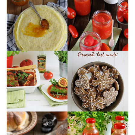
POMIDORY W SŁOIKU
NALEŚNIKI IDEALNE -
W SOSIE
PRZEPIS PODSTAWOWY
POMIDOROWYM ;)
CUKINIA
MIĘKKIE PIERNICZKI
FASZEROWANA
NA OSTATNIĄ CHWILĘ,
MIĘSEM Z SOSEM
CZYLI PIERNICZKI
POMIDOROWYM
"LAST MINUTE"