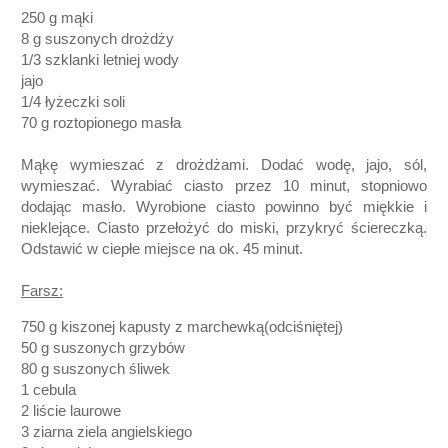
250 g mąki
8 g suszonych drożdży
1/3 szklanki letniej wody
jajo
1/4 łyżeczki soli
70 g roztopionego masła
Mąkę wymieszać z drożdżami. Dodać wodę, jajo, sól,
wymieszać. Wyrabiać ciasto przez 10 minut, stopniowo
dodając masło. Wyrobione ciasto powinno być miękkie i
nieklejące. Ciasto przełożyć do miski, przykryć ściereczką.
Odstawić w ciepłe miejsce na ok. 45 minut.
Farsz:
750 g kiszonej kapusty z marchewką
(odciśniętej)
50 g suszonych grzybów
80 g suszonych śliwek
1 cebula
2 liście laurowe
3 ziarna ziela angielskiego