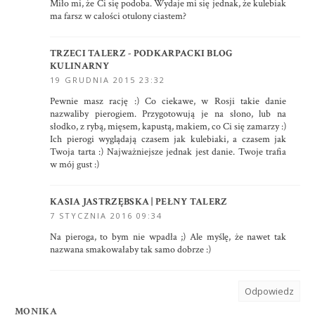
Miło mi, że Ci się podoba. Wydaje mi się jednak, że kulebiak
ma farsz w całości otulony ciastem?
TRZECI TALERZ - PODKARPACKI BLOG
KULINARNY
19 GRUDNIA 2015 23:32
Pewnie masz rację :) Co ciekawe, w Rosji takie danie
nazwaliby pierogiem. Przygotowują je na słono, lub na
słodko, z rybą, mięsem, kapustą, makiem, co Ci się zamarzy :)
Ich pierogi wyglądają czasem jak kulebiaki, a czasem jak
Twoja tarta :) Najważniejsze jednak jest danie. Twoje trafia
w mój gust :)
KASIA JASTRZĘBSKA | PEŁNY TALERZ
7 STYCZNIA 2016 09:34
Na pieroga, to bym nie wpadła ;) Ale myślę, że nawet tak
nazwana smakowałaby tak samo dobrze :)
Odpowiedz
MONIKA