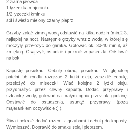
2 ziarna jałowca
1 łyżeczka majeranku
1/2 łyżeczki kminku
sól i świeżo mielony czarny pieprz
Grzyby zalać zimną wodą odstawić na kilka godzin (min.2-3,
najlepiej na noc). Następnie grzyby wraz z wodą, w której się
moczyły przełożyć do garnka. Gotować ok. 30-40 minut, aż
zmiękną. Osączyć, ostudzić i pokroić w paseczki. Odstawić
na bok.
Kapustę posiekać. Cebulę obrać, posiekać. W głębokiej
patelni lub rondlu rozgrzać 2 łyżki oleju, zeszklić cebulę,
przełożyć do miseczki. Wlać kolejne 2 łyżki oleju,
przysmażyć przez chwilę kapustę. Dodać przyprawy i
szklankę wody, gotować na małym ogniu przez ok. godzinę.
Odstawić do ostudzenia, usunąć przyprawy (poza
majerankiem oczywiście ;) ).
Śliwki pokroić dodać razem z grzybami i cebulą do kapusty.
Wymieszać. Doprawić do smaku solą i pieprzem.