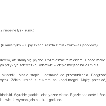
2 niepełne łyżki rumu)
i (u mnie tylko w 6 pączkach, reszta z truskawkową i jagodową)
cukrem, aż staną się płynne. Rozmieszać z mlekiem. Dodać mąkę.
yn przykryć ściereczką i odstawić w ciepłe miejsce na 20 minut.
składniki. Masło stopić i odstawić do przestudzenia. Podgrzać
orąca). Żółtka utrzeć z cukrem na kogel-mogel. Mąkę przesiać,
kładniki. Wyrobić gładkie i elastyczne ciasto. Będzie ono dość luźne.
dstawić do wyrośnięcia na ok. 1 godzinę.