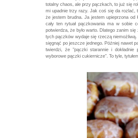
totalny chaos, ale przy pączkach, to już się r
mi upadnie trzy razy. Jak coś się da rozla
że jestem brudna. Ja jestem upieprzona od 
cały ten rytuał pączkowania ma w sobie 
potwierdza, że było warto. Dlatego zanim się 
tych pączków wydaje się rzeczą niemożliwą. R
sięgnąć po jeszcze jednego. Później nawet p
twierdzi, że "pączki starannie i dokładnie
wyborowe pączki cukiernicze". To tyle, tytułe