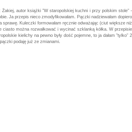
Żakiej, autor książki "W staropolskiej kuchni i przy polskim stole" -
sobie. Ja przepis nieco zmodyfikowałam. Pączki nadziewałam dopiero
wia sprawę. Kuleczki formowałam ręcznie odważając (ciut większe niż
icie ciasto można rozwałkować i wycinać szklanką kółka. W przepisie
aropolskie kielichy na pewno były dość pojemne, to ja dałam "tylko" 2
 pączki podaję już ze zmianami.