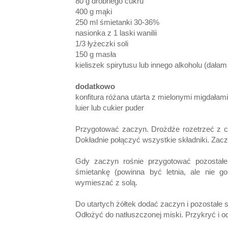
80 g drobnego cukru
400 g mąki
250 ml śmietanki 30-36%
nasionka z 1 laski wanilii
1/3 łyżeczki soli
150 g masła
kieliszek spirytusu lub innego alkoholu
(dałam 
dodatkowo
konfitura różana utarta z mielonymi migdałam
luier lub cukier puder
Przygotować zaczyn. Drożdże rozetrzeć z 
Dokładnie połączyć wszystkie składniki. Zacz
Gdy zaczyn rośnie przygotować pozostałe 
śmietankę (powinna być letnia, ale nie g
wymieszać z solą.
Do utartych żółtek dodać zaczyn i pozostałe s
Odłożyć do natłuszczonej miski. Przykryć i o