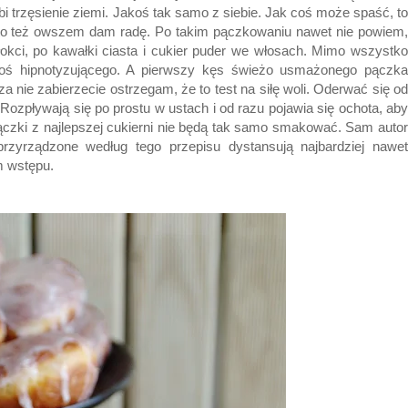
obi trzęsienie ziemi. Jakoś tak samo z siebie. Jak coś może spaść, to
ć, to też owszem dam radę. Po takim pączkowaniu nawet nie powiem,
łokci, po kawałki ciasta i cukier puder we włosach. Mimo wszystko
coś hipnotyzującego. A pierwszy kęs świeżo usmażonego pączka
za nie zabierzecie ostrzegam, że to test na siłę woli. Oderwać się od
ozpływają się po prostu w ustach i od razu pojawia się ochota, aby
ączki z najlepszej cukierni nie będą tak samo smakować. Sam autor
 przyrządzone według tego przepisu dystansują najbardziej nawet
m wstępu.