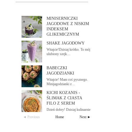
MINISERNICZKI
JAGODOWE Z NISKIM
INDEKSEM
GLIKEMICZNYM
Dzień dobry! Pod koniec sezonu
SHAKE JAGODOWY
jagodowego wp...
Witajcie!Dzisiaj krótko. To mój
ulubiony szejk....
BABECZKI
JAGODZIANKI
Witajcie! Mam coś pysznego.
Minijagodzianki z ...
KICHI KOZANIS -
ŚLIMAK Z CIASTA
FILO Z SEREM
Dzień dobry! Dzisiaj kulinarnie
zapraszam do...
◄ Previous
Home
Next ►