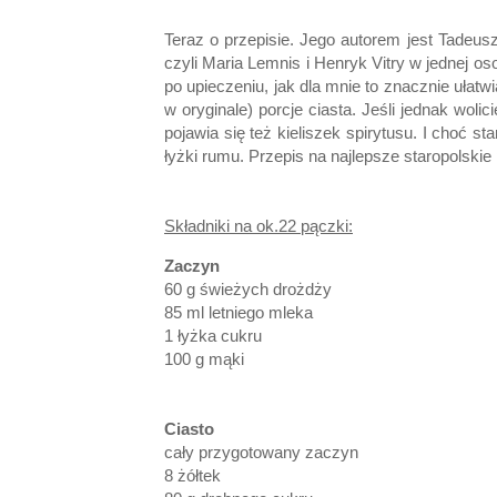
Teraz o przepisie. Jego autorem jest Tadeusz 
czyli Maria Lemnis i Henryk Vitry w jednej o
po upieczeniu, jak dla mnie to znacznie ułat
w oryginale) porcje ciasta. Jeśli jednak wol
pojawia się też kieliszek spirytusu. I choć st
łyżki rumu. Przepis na najlepsze staropolskie
Składniki na ok.22 pączki:
Zaczyn
60 g świeżych drożdży
85 ml letniego mleka
1 łyżka cukru
100 g mąki
Ciasto
cały przygotowany zaczyn
8 żółtek