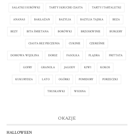
SAŁATKI I SURÓWKI
TARTY I KRUCHE CIASTA
TARTY I TARTALETKI
ANANAS
BAKŁAŻAN
BAZYLIA
BAZYLIA TAJSKA
BEZA
BEZY
BITA ŚMIETANA
BORÓWKI
BRZOSKWINIE
BURGERY
CIASTA BEZ PIECZENIA
CUKINIE
CZEREŚNIE
DOMOWA WĘDLINA
DORSZ
FASOLKA
FLĄDRA
FRITTATA
GOFRY
GRANOLA
JAGODY
KIWI
KOKOS
KUKURYDZA
LATO
OGÓRKI
POMIDORY
PORZECZKI
TRUSKAWKI
WIOSNA
OKAZJE
HALLOWEEN