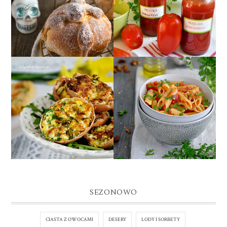
CHLEB ZMARŁYCH
POMIDOROWY Z
(PAN DE MUERTO)
ZIOŁAMI
JAJA FASZEROWANE W
SKORUPKACH
PENNE
PODSMAŻANE NA
ALL'ARRABBIATA
MAŚLE
SEZONOWO
CIASTA Z OWOCAMI
DESERY
LODY I SORBETY