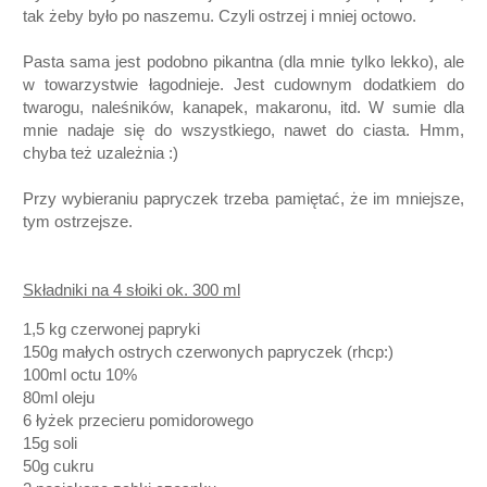
tak żeby było po naszemu. Czyli ostrzej i mniej octowo.
Pasta sama jest podobno pikantna (dla mnie tylko lekko), ale
w towarzystwie łagodnieje. Jest cudownym dodatkiem do
twarogu, naleśników, kanapek, makaronu, itd. W sumie dla
mnie nadaje się do wszystkiego, nawet do ciasta. Hmm,
chyba też uzależnia :)
Przy wybieraniu papryczek trzeba pamiętać, że im mniejsze,
tym ostrzejsze.
Składniki na 4 słoiki ok. 300 ml
1,5 kg czerwonej papryki
150g małych ostrych czerwonych papryczek (rhcp:)
100ml octu 10%
80ml oleju
6 łyżek przecieru pomidorowego
15g soli
50g cukru