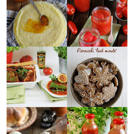
POMIDORY W SŁOIKU
NALEŚNIKI IDEALNE -
W SOSIE
PRZEPIS PODSTAWOWY
POMIDOROWYM ;)
CUKINIA
MIĘKKIE PIERNICZKI
FASZEROWANA
NA OSTATNIĄ CHWILĘ,
MIĘSEM Z SOSEM
CZYLI PIERNICZKI
POMIDOROWYM
"LAST MINUTE"
PRZECIER