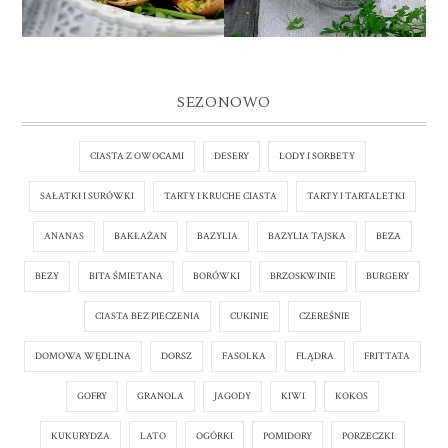
SEZONOWO
CIASTA Z OWOCAMI
DESERY
LODY I SORBETY
SAŁATKI I SURÓWKI
TARTY I KRUCHE CIASTA
TARTY I TARTALETKI
ANANAS
BAKŁAŻAN
BAZYLIA
BAZYLIA TAJSKA
BEZA
BEZY
BITA ŚMIETANA
BORÓWKI
BRZOSKWINIE
BURGERY
CIASTA BEZ PIECZENIA
CUKINIE
CZEREŚNIE
DOMOWA WĘDLINA
DORSZ
FASOLKA
FLĄDRA
FRITTATA
GOFRY
GRANOLA
JAGODY
KIWI
KOKOS
KUKURYDZA
LATO
OGÓRKI
POMIDORY
PORZECZKI