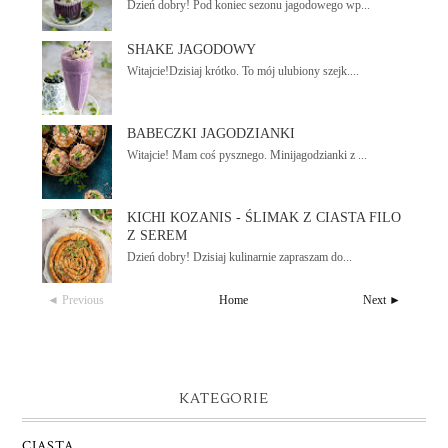
Dzień dobry! Pod koniec sezonu jagodowego wp...
SHAKE JAGODOWY
Witajcie!Dzisiaj krótko. To mój ulubiony szejk....
BABECZKI JAGODZIANKI
Witajcie! Mam coś pysznego. Minijagodzianki z ...
KICHI KOZANIS - ŚLIMAK Z CIASTA FILO
Z SEREM
Dzień dobry! Dzisiaj kulinarnie zapraszam do...
◄ Previous
Home
Next ►
KATEGORIE
CIASTA