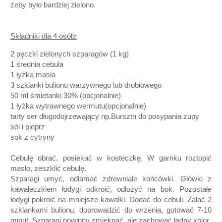
żeby było bardziej zielono.
Składniki dla 4 osób:
2 pęczki zielonych szparagów
(1 kg)
1 średnia cebula
1 łyżka masła
3 szklanki bulionu
warzywnego lub drobiowego
50 ml śmietanki 30%
(opcjonalnie)
1 łyżka wytrawnego wermutu
(opcjonalnie)
tarty ser długodojrzewający np.Bursztn
do posypania zupy
sól i pieprz
sok z cytryny
Cebulę obrać, posiekać w kosteczkę. W garnku roztopić
masło, zeszklić cebulę.
Szparagi umyć, odłamać zdrewniałe końcówki. Główki z
kawałeczkiem łodygi odkroić, odłożyć na bok. Pozostałe
łodygi pokroić na mniejsze kawałki. Dodać do cebuli. Zalać 2
szklankami bulionu, doprowadzić do wrzenia, gotować 7-10
minut. Szparagi powinny zmięknąć, ale zachować ładny kolor.