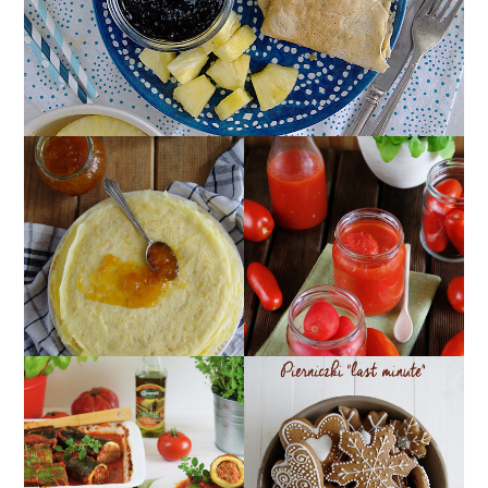
POMIDORY W SŁOIKU
NALEŚNIKI IDEALNE -
W SOSIE
PRZEPIS PODSTAWOWY
POMIDOROWYM ;)
CUKINIA
MIĘKKIE PIERNICZKI
FASZEROWANA
NA OSTATNIĄ CHWILĘ,
MIĘSEM Z SOSEM
CZYLI PIERNICZKI