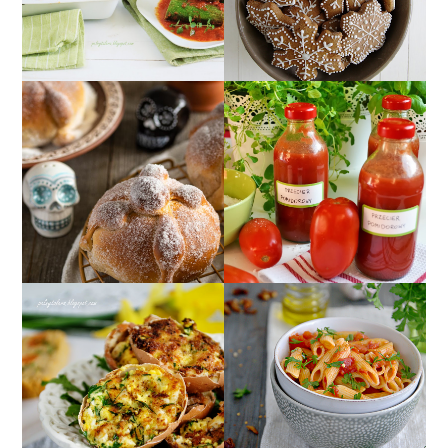
POMIDOROWYM
"LAST MINUTE"
PRZECIER
CHLEB ZMARŁYCH
POMIDOROWY Z
(PAN DE MUERTO)
ZIOŁAMI
JAJA FASZEROWANE W
SKORUPKACH
PENNE
PODSMAŻANE NA
ALL'ARRABBIATA
MAŚLE