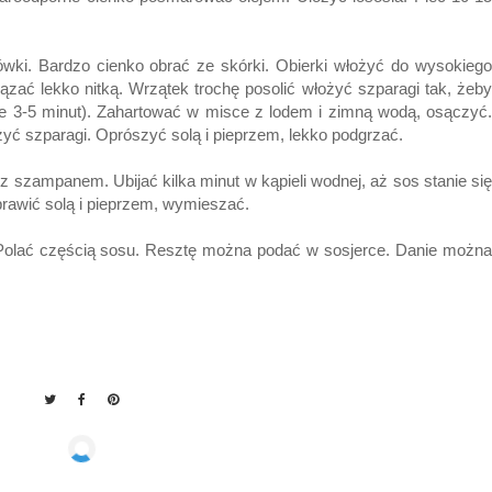
wki. Bardzo cienko obrać ze skórki. Obierki włożyć do wysokiego
zać lekko nitką. Wrzątek trochę posolić włożyć szparagi tak, żeby
ie 3-5 minut). Zahartować w misce z lodem i zimną wodą, osączyć.
żyć szparagi. Oprószyć solą i pieprzem, lekko podgrzać.
 szampanem. Ubijać kilka minut w kąpieli wodnej, aż sos stanie się
prawić solą i pieprzem, wymieszać.
a. Polać częścią sosu. Resztę można podać w sosjerce. Danie można