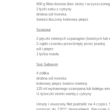
600 g filetu łososia
(bez skóry i oczyszczoneg
2 łyżki soku z cytryny
drobna sól morska
świeżo tłuczony kolorowy pieprz
Szparagi
2 pęczki zielonych szparagów
(świeżych lub 
2 ząbki czosnku przeciśnięty przez praskę
sól i pieprz
1 łyżka masła
Sos Sabayon
4 żółtka
drobna sól morska
kolorowy pieprz świeżo mielony
125 ml wytrawnego szampana lub białego win
½ łyżeczki skórki startej z cytryny
Umyty i osuszony filet podzielić na 4 części.
rozgrzać do 170°C (termoobieg). Naczynie ż