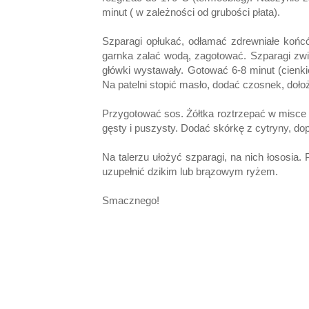
minut ( w zależności od grubości płata).
Szparagi opłukać, odłamać zdrewniałe końcó
garnka zalać wodą, zagotować. Szparagi zwią
główki wystawały. Gotować 6-8 minut (cienk
Na patelni stopić masło, dodać czosnek, doło
Przygotować sos. Żółtka roztrzepać w misce z
gęsty i puszysty. Dodać skórkę z cytryny, do
Na talerzu ułożyć szparagi, na nich łososi
uzupełnić dzikim lub brązowym ryżem.
Smacznego!