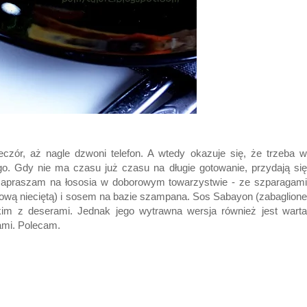
eczór, aż nagle dzwoni telefon. A wtedy okazuje się, że trzeba w
o. Gdy nie ma czasu już czasu na długie gotowanie, przydają się
j zapraszam na łososia w doborowym towarzystwie - ze szparagami
gową nieciętą) i sosem na bazie szampana. Sos Sabayon (zabaglione
kim z deserami. Jednak jego wytrawna wersja również jest warta
ami. Polecam.