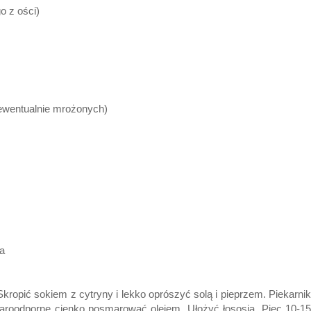
o z ości)
ewentualnie mrożonych)
a
 Skropić sokiem z cytryny i lekko oprószyć solą i pieprzem. Piekarnik
aroodporne cienko posmarować olejem. Ułożyć łososia. Piec 10-15