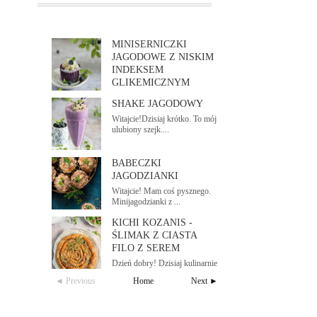
MINISERNICZKI
JAGODOWE Z NISKIM
INDEKSEM
GLIKEMICZNYM
Dzień dobry! Pod koniec sezonu
SHAKE JAGODOWY
jagodowego wp...
Witajcie!Dzisiaj krótko. To mój
ulubiony szejk....
BABECZKI
JAGODZIANKI
Witajcie! Mam coś pysznego.
Minijagodzianki z ...
KICHI KOZANIS -
ŚLIMAK Z CIASTA
FILO Z SEREM
Dzień dobry! Dzisiaj kulinarnie
zapraszam do...
◄ Previous
Home
Next ►